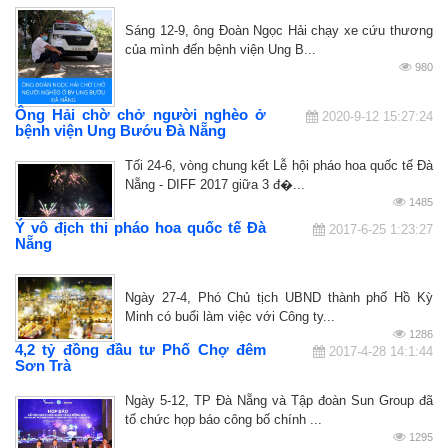
Sáng 12-9, ông Đoàn Ngọc Hải chạy xe cứu thương
của mình đến bệnh viện Ung B...
980
Ông Hải chờ chở người nghèo ở
2020-9-12 15:27:24
bệnh viện Ung Bướu Đà Nẵng
Tối 24-6, vòng chung kết Lễ hội pháo hoa quốc tế Đà
Nẵng - DIFF 2017 giữa 3 đ�...
1485
Ý vô địch thi pháo hoa quốc tế Đà
2017-6-25 1:23:27
Nẵng
Ngày 27-4, Phó Chủ tịch UBND thành phố Hồ Kỳ
Minh có buổi làm việc với Công ty...
1286
4,2 tỷ đồng đầu tư Phố Chợ đêm
2017-4-28 14:1:44
Sơn Trà
Ngày 5-12, TP Đà Nẵng và Tập đoàn Sun Group đã
tổ chức họp báo công bố chính ...
1295