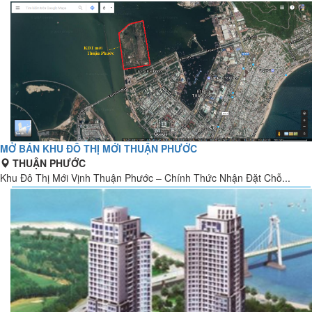
MỞ BÁN KHU ĐÔ THỊ MỚI THUẬN PHƯỚC
THUẬN PHƯỚC
Khu Đô Thị Mới Vịnh Thuận Phước – Chính Thức Nhận Đặt Chỗ...