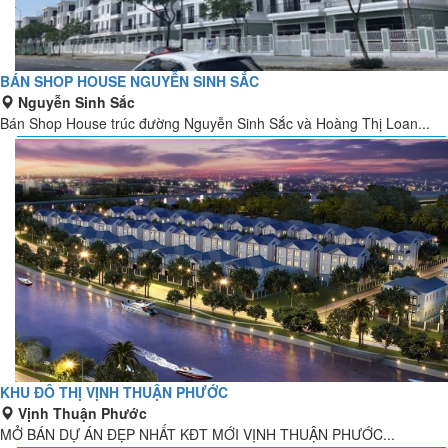
BÁN SHOP HOUSE NGUYỄN SINH SẮC
Nguyễn Sinh Sắc
Bán Shop House trúc đường Nguyễn Sinh Sắc và Hoàng Thị Loan...
KHU ĐÔ THỊ VỊNH THUẬN PHƯỚC
Vịnh Thuận Phước
MỞ BÁN DỰ ÁN ĐẸP NHẤT KĐT MỚI VỊNH THUẬN PHƯỚC...