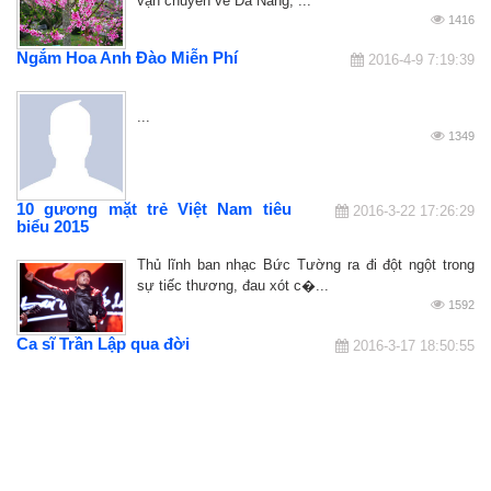
vận chuyển về Đà Nẵng, ...
1416
Ngắm Hoa Anh Đào Miễn Phí
2016-4-9 7:19:39
...
1349
10 gương mặt trẻ Việt Nam tiêu
2016-3-22 17:26:29
biểu 2015
Thủ lĩnh ban nhạc Bức Tường ra đi đột ngột trong
sự tiếc thương, đau xót c�...
1592
Ca sĩ Trần Lập qua đời
2016-3-17 18:50:55