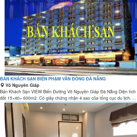
BÁN KHÁCH SẠN BIỂN PHẠM VĂN ĐỒNG ĐÀ NẴNG
Võ Nguyên Giáp
Bán Khách Sạn VIEW Biển Đường Võ Nguyên Giáp Đà Nẵng Diện tích
đất 15×40= 600m2. Có giấy chứng nhận 4 sao của tổng cục du lịch. ...