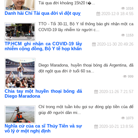
Tài qua đời khoảng 15h20 t�...
1016
Danh hài Chí Tài qua đời vì đột quỵ
2020-12-9 18:4:55
TTO - Tối 30-11, Bộ Y tế thông báo ghi nhận một ca
COVID-19 lây nhiễm từ người c...
1153
TP.HCM ghi nhận ca COVID-19 lây
2020-11-30 20:49:26
nhiễm cộng đồng, Bộ Y tế họp khẩn
Diego Maradona, huyền thoại bóng đá Argentina, đã
đột ngột qua đời ở tuổi 60 sa...
999
Chia tay một huyền thoại bóng đá
2020-11-26 7:21:57
Diego Maradona
Chỉ trong một tuần kêu gọi sự đóng góp tiền của để
giúp đỡ người dân mi...
1073
Nghĩa cử của ca sĩ Thủy Tiên và sự
2020-10-21 13:8:56
vô lý ở một nghị định