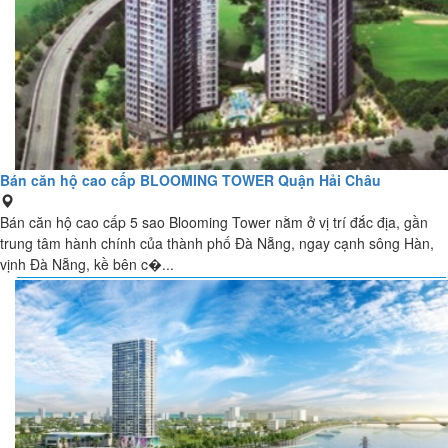
Bán căn hộ cao cấp BLOOMING TOWER Quận Hải Châu
Bán căn hộ cao cấp 5 sao Blooming Tower nằm ở vị trí đắc địa, gần
trung tâm hành chính của thành phố Đà Nẵng, ngay cạnh sông Hàn,
vịnh Đà Nẵng, kề bên c�...