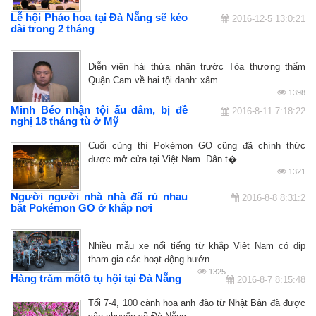
Lễ hội Pháo hoa tại Đà Nẵng sẽ kéo
2016-12-5 13:0:21
dài trong 2 tháng
Diễn viên hài thừa nhận trước Tòa thượng thẩm
Quận Cam về hai tội danh: xâm ...
1398
Minh Béo nhận tội ấu dâm, bị đề
2016-8-11 7:18:22
nghị 18 tháng tù ở Mỹ
Cuối cùng thì Pokémon GO cũng đã chính thức
được mở cửa tại Việt Nam. Dân t�...
1321
Người người nhà nhà đã rủ nhau
2016-8-8 8:31:2
bắt Pokémon GO ở khắp nơi
Nhiều mẫu xe nổi tiếng từ khắp Việt Nam có dịp
tham gia các hoạt động hướn...
1325
Hàng trăm môtô tụ hội tại Đà Nẵng
2016-8-7 8:15:48
Tối 7-4, 100 cành hoa anh đào từ Nhật Bản đã được