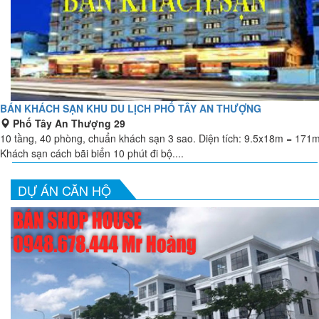
BÁN KHÁCH SẠN KHU DU LỊCH PHỐ TÂY AN THƯỢNG
Phố Tây An Thượng 29
10 tầng, 40 phòng, chuẩn khách sạn 3 sao. Diện tích: 9.5x18m = 171
Khách sạn cách bãi biển 10 phút đi bộ....
DỰ ÁN CĂN HỘ