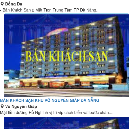
Đống Đa
- Bán Khách Sạn 2 Mặt Tiền Trung Tâm TP Đà Nẵng...
BÁN KHÁCH SẠN KHU VÕ NGUYÊN GIÁP ĐÀ NẴNG
Võ Nguyên Giáp
Mặt tiền đường Hồ Nghinh vị trí vip cách biển vài bước chân....