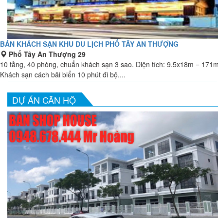
BÁN KHÁCH SẠN KHU DU LỊCH PHỐ TÂY AN THƯỢNG
Phố Tây An Thượng 29
10 tầng, 40 phòng, chuẩn khách sạn 3 sao. Diện tích: 9.5x18m = 171
Khách sạn cách bãi biển 10 phút đi bộ....
DỰ ÁN CĂN HỘ