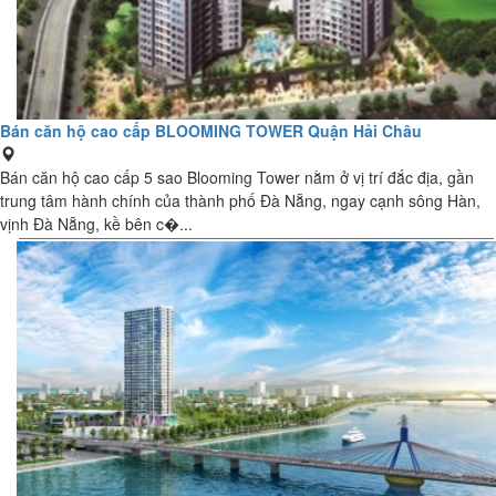
Bán căn hộ cao cấp BLOOMING TOWER Quận Hải Châu
Bán căn hộ cao cấp 5 sao Blooming Tower nằm ở vị trí đắc địa, gần
trung tâm hành chính của thành phố Đà Nẵng, ngay cạnh sông Hàn,
vịnh Đà Nẵng, kề bên c�...