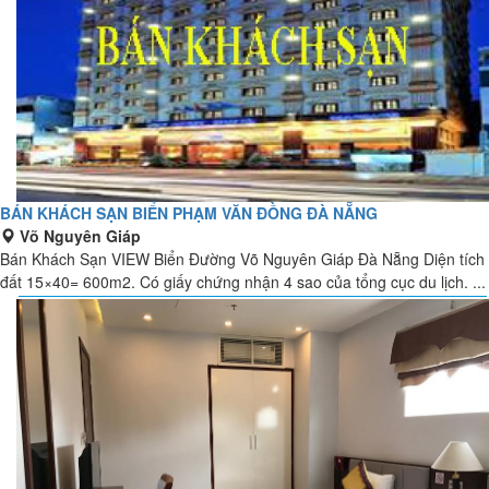
BÁN KHÁCH SẠN BIỂN PHẠM VĂN ĐỒNG ĐÀ NẴNG
Võ Nguyên Giáp
Bán Khách Sạn VIEW Biển Đường Võ Nguyên Giáp Đà Nẵng Diện tích
đất 15×40= 600m2. Có giấy chứng nhận 4 sao của tổng cục du lịch. ...