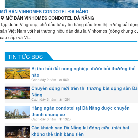
MỞ BÁN VINHOMES CONDOTEL ĐÀ NẴNG
MỞ BÁN VINHOMES CONDOTEL ĐÀ NẴNG
Tập đoàn Vingroup, chủ đầu tư uy tín hàng đầu trên thị trường bất độn
sản Việt Nam với hai thương hiệu dẫn đầu là Vinhomes (dòng chung c
cao cấp) và Vi...
TIN TỨC BĐS
Bị thu hồi đất nông nghiệp, được bồi thường thế
nào
Cách đây 2 năm
960
Chuyển động mới trên thị trường bất động sản Đà
Nẵng
Cách đây 3 năm
1291
Hàng ngàn condotel tại Đà Nẵng được chuyển
thành chung cư
Cách đây 3 năm
1320
Các khách sạn Đà Nẵng lại đóng cửa, thiệt hại
không thể tính bằng tiền