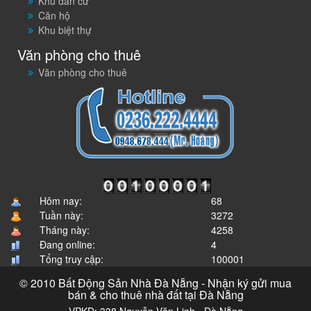
Khu dân cư
Căn hộ
Khu biệt thự
Văn phòng cho thuê
Văn phòng cho thuê
Hôm nay:
68
Tuần này:
3272
Tháng này:
4258
Đang online:
4
Tổng truy cập:
100001
© 2010 Bất Động Sản Nhà Đà Nẵng - Nhận ký gửi mua
bán & cho thuê nhà đất tại Đà Nẵng
VPKD: 338 Nguyễn Văn Linh - Đà Nẵng