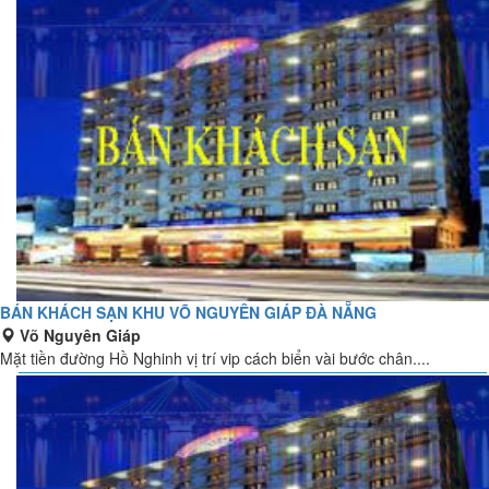
BÁN KHÁCH SẠN KHU VÕ NGUYÊN GIÁP ĐÀ NẴNG
Võ Nguyên Giáp
Mặt tiền đường Hồ Nghinh vị trí vip cách biển vài bước chân....