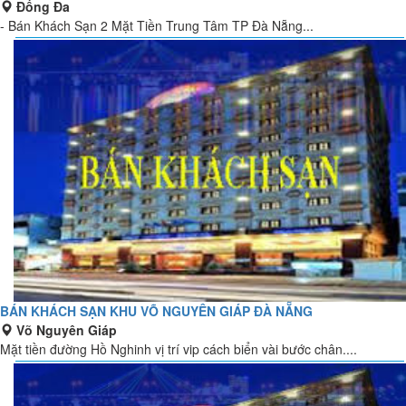
Đống Đa
- Bán Khách Sạn 2 Mặt Tiền Trung Tâm TP Đà Nẵng...
BÁN KHÁCH SẠN KHU VÕ NGUYÊN GIÁP ĐÀ NẴNG
Võ Nguyên Giáp
Mặt tiền đường Hồ Nghinh vị trí vip cách biển vài bước chân....