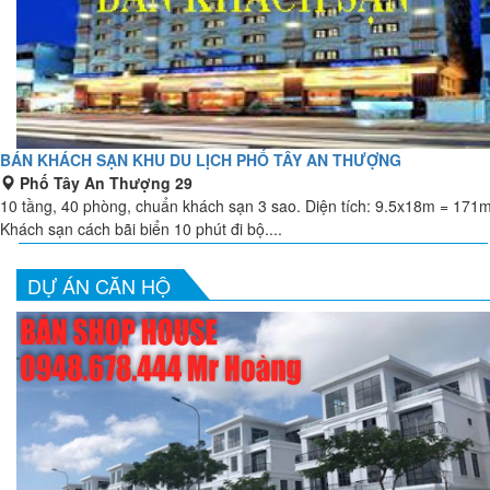
BÁN KHÁCH SẠN KHU DU LỊCH PHỐ TÂY AN THƯỢNG
Phố Tây An Thượng 29
10 tầng, 40 phòng, chuẩn khách sạn 3 sao. Diện tích: 9.5x18m = 171
Khách sạn cách bãi biển 10 phút đi bộ....
DỰ ÁN CĂN HỘ