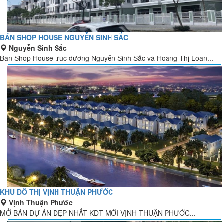
BÁN SHOP HOUSE NGUYỄN SINH SẮC
Nguyễn Sinh Sắc
Bán Shop House trúc đường Nguyễn Sinh Sắc và Hoàng Thị Loan...
KHU ĐÔ THỊ VỊNH THUẬN PHƯỚC
Vịnh Thuận Phước
MỞ BÁN DỰ ÁN ĐẸP NHẤT KĐT MỚI VỊNH THUẬN PHƯỚC...