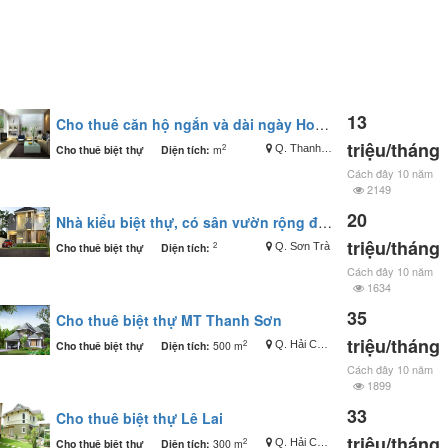
13
Cho thuê căn hộ ngắn và dài ngày Hoàng Anh Gia Lai giá phù hợp căn 2PN
triệu/tháng
2
Cho thuê biệt thự
Diện tích:
m
Q. Thanh Khê
Cách đây 10 năm
2149
20
Nhà kiểu biệt thự, có sân vườn rộng đường Hoàng Đức Lương
triệu/tháng
2
Cho thuê biệt thự
Diện tích:
Q. Sơn Trà
Cách đây 10 năm
1634
35
Cho thuê biệt thự MT Thanh Sơn
triệu/tháng
2
Cho thuê biệt thự
Diện tích:
500 m
Q. Hải Châu
Cách đây 10 năm
1899
33
Cho thuê biệt thự Lê Lai
triệu/tháng
2
Cho thuê biệt thự
Diện tích:
300 m
Q. Hải Châu