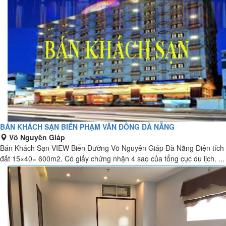
BÁN KHÁCH SẠN BIỂN PHẠM VĂN ĐỒNG ĐÀ NẴNG
Võ Nguyên Giáp
Bán Khách Sạn VIEW Biển Đường Võ Nguyên Giáp Đà Nẵng Diện tích
đất 15×40= 600m2. Có giấy chứng nhận 4 sao của tổng cục du lịch. ...