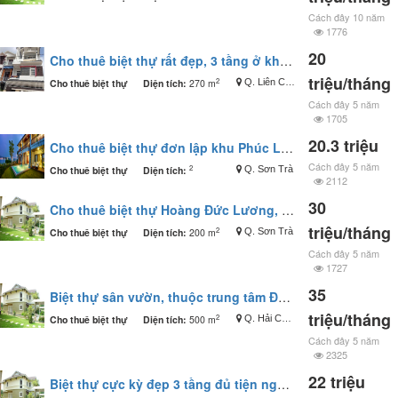
Cách đây 10 năm
1776
20
Cho thuê biệt thự rất đẹp, 3 tầng ở khu đô thị mới Bắc Hòa Minh
triệu/tháng
2
Cho thuê biệt thự
Diện tích:
270 m
Q. Liên Chiểu
Cách đây 5 năm
1705
20.3 triệu
Cho thuê biệt thự đơn lập khu Phúc Lộc Viên, 4 phòng ngủ, đầy đủ tiện nghi
Cách đây 5 năm
2
Cho thuê biệt thự
Diện tích:
Q. Sơn Trà
2112
30
Cho thuê biệt thự Hoàng Đức Lương, DT 200m2, 3 tầng, 4PN, 30 triệu
triệu/tháng
2
Cho thuê biệt thự
Diện tích:
200 m
Q. Sơn Trà
Cách đây 5 năm
1727
35
Biệt thự sân vườn, thuộc trung tâm Đà Nẵng, tiện nghi đầy đủ.
triệu/tháng
2
Cho thuê biệt thự
Diện tích:
500 m
Q. Hải Châu
Cách đây 5 năm
2325
22 triệu
Biệt thự cực kỳ đẹp 3 tầng đủ tiện nghi thích hợp ở nghỉ dưỡng