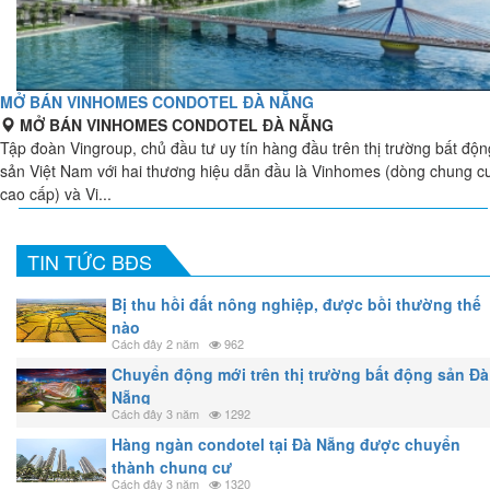
MỞ BÁN VINHOMES CONDOTEL ĐÀ NẴNG
MỞ BÁN VINHOMES CONDOTEL ĐÀ NẴNG
Tập đoàn Vingroup, chủ đầu tư uy tín hàng đầu trên thị trường bất độn
sản Việt Nam với hai thương hiệu dẫn đầu là Vinhomes (dòng chung c
cao cấp) và Vi...
TIN TỨC BĐS
Bị thu hồi đất nông nghiệp, được bồi thường thế
nào
Cách đây 2 năm
962
Chuyển động mới trên thị trường bất động sản Đà
Nẵng
Cách đây 3 năm
1292
Hàng ngàn condotel tại Đà Nẵng được chuyển
thành chung cư
Cách đây 3 năm
1320