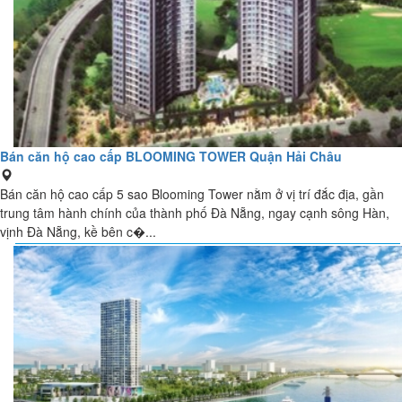
Bán căn hộ cao cấp BLOOMING TOWER Quận Hải Châu
Bán căn hộ cao cấp 5 sao Blooming Tower nằm ở vị trí đắc địa, gần
trung tâm hành chính của thành phố Đà Nẵng, ngay cạnh sông Hàn,
vịnh Đà Nẵng, kề bên c�...