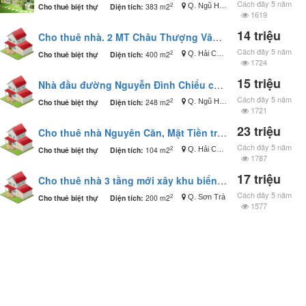
Cách đây 5 năm
2
Cho thuê biệt thự
Diện tích:
383 m2
Q. Ngũ Hành Sơn
1619
14 triệu
Cho thuê nhà. 2 MT Châu Thượng Văn + Dương Hưởng. T/P Đà nẵng
Cách đây 5 năm
2
Cho thuê biệt thự
Diện tích:
400 m2
Q. Hải Châu
1724
15 triệu
Nhà đầu đường Nguyễn Đình Chiểu có sân vườn rộng rãi giá 15 triệu
Cách đây 5 năm
2
Cho thuê biệt thự
Diện tích:
248 m2
Q. Ngũ Hành Sơn
1721
23 triệu
Cho thuê nhà Nguyên Căn, Mặt Tiền trung tâm sầm uất gần Cầu Sông Hàn
Cách đây 5 năm
2
Cho thuê biệt thự
Diện tích:
104 m2
Q. Hải Châu
1787
17 triệu
Cho thuê nhà 3 tầng mới xây khu biển Mỹ khê cách biển 200m
Cách đây 5 năm
2
Cho thuê biệt thự
Diện tích:
200 m2
Q. Sơn Trà
1577