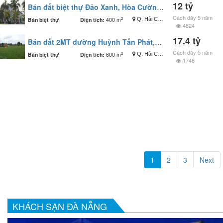
12 tỷ
Bán đất biệt thự Đảo Xanh, Hòa Cường, Hải Châu Đà Nẵng
Cách đây 5 năm
2
Bán biệt thự
Diện tích:
400 m
Q. Hải Châu
4824
17.4 tỷ
Bán đất 2MT đường Huỳnh Tấn Phát,q. Hải Châu, Đà Nẵng
Cách đây 5 năm
2
Bán biệt thự
Diện tích:
600 m
Q. Hải Châu
1746
1
2
3
Next
KHÁCH SẠN ĐÀ NẴNG