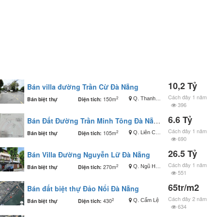
10,2 Tỷ
Bán villa đường Trần Cừ Đà Nẵng
Cách đây 1 năm
2
Bán biệt thự
Diện tích:
150m
Q. Thanh Khê
396
6.6 Tỷ
Bán Đất Đường Trần Minh Tông Đà Nẵng Thông Ra Biển
Cách đây 1 năm
2
Bán biệt thự
Diện tích:
105m
Q. Liên Chiểu
690
26.5 Tỷ
Bán Villa Đường Nguyễn Lữ Đà Nẵng
Cách đây 1 năm
2
Bán biệt thự
Diện tích:
270m
Q. Ngũ Hành Sơn
551
65tr/m2
Bán đất biệt thự Đảo Nổi Đà Nẵng
Cách đây 2 năm
2
Bán biệt thự
Diện tích:
430
Q. Cẩm Lệ
634