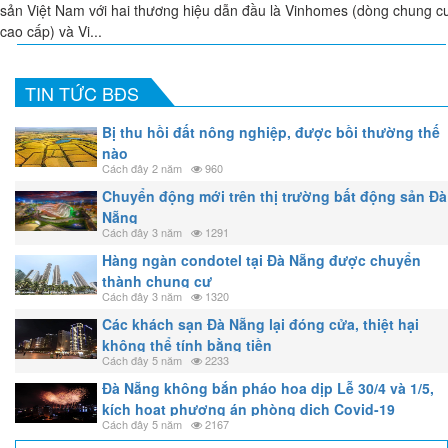
sản Việt Nam với hai thương hiệu dẫn đầu là Vinhomes (dòng chung c
cao cấp) và Vi...
TIN TỨC BĐS
Bị thu hồi đất nông nghiệp, được bồi thường thế
nào
Cách đây 2 năm
960
Chuyển động mới trên thị trường bất động sản Đà
Nẵng
Cách đây 3 năm
1291
Hàng ngàn condotel tại Đà Nẵng được chuyển
thành chung cư
Cách đây 3 năm
1320
Các khách sạn Đà Nẵng lại đóng cửa, thiệt hại
không thể tính bằng tiền
Cách đây 5 năm
2233
Đà Nẵng không bắn pháo hoa dịp Lễ 30/4 và 1/5,
kích hoạt phương án phòng dịch Covid-19
Cách đây 5 năm
2167