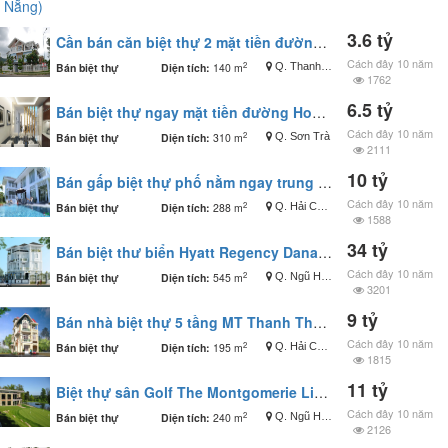
3.6 tỷ
Cần bán căn biệt thự 2 mặt tiền đường 5m5, khu COSEVCO KỲ ĐỒNG
Cách đây 10 năm
2
Bán biệt thự
Diện tích:
140 m
Q. Thanh Khê
1762
6.5 tỷ
Bán biệt thự ngay mặt tiền đường Hoàng Bích Sơn. T/P Đà nẵng.
Cách đây 10 năm
2
Bán biệt thự
Diện tích:
310 m
Q. Sơn Trà
2111
10 tỷ
Bán gấp biệt thự phố nằm ngay trung tâm đường Lê Lợi
Cách đây 10 năm
2
Bán biệt thự
Diện tích:
288 m
Q. Hải Châu
1588
34 tỷ
Bán biệt thư biển Hyatt Regency Danang Residences
Cách đây 10 năm
2
Bán biệt thự
Diện tích:
545 m
Q. Ngũ Hành Sơn
3201
9 tỷ
Bán nhà biệt thự 5 tầng MT Thanh Thuỷ, Hải Châu, ĐN
Cách đây 10 năm
2
Bán biệt thự
Diện tích:
195 m
Q. Hải Châu
1815
11 tỷ
Biệt thự sân Golf The Montgomerie Link, 2 tầng nhỏ gọn
Cách đây 10 năm
2
Bán biệt thự
Diện tích:
240 m
Q. Ngũ Hành Sơn
2126