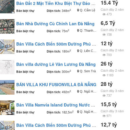
15.4 Tỷ
Bán Đất 2 Mặt Tiền Khu Biệt Thự Đảo Nổi Đà Nẵng
Cách đây 2 năm
2
Bán biệt thự
Diện tích:
348m
Q. Cẩm Lệ
473
6,5 Tỷ
Bán Nhà Đường Cù Chính Lan Đà Nẵng
Cách đây 2 năm
2
Bán biệt thự
Diện tích:
75m
Q. Thanh Khê
158
12 tỷ
Bán Villa Cách Biển 500m Đường Phú Xuân Đà Nẵng
Cách đây 2 năm
2
Bán biệt thự
Diện tích:
180m
Q. Liên Chiểu
703
26 tỷ
Bán villa đường Lê Văn Lương Đà Nẵng
Cách đây 2 năm
2
Bán biệt thự
Diện tích:
300m
Q. Sơn Trà
1183
28 tỷ
BÁN VILLA KHU FUSIONVILLA ĐÀ NẴNG
Cách đây 3 năm
2
Bán biệt thự
Diện tích:
492m
Q. Ngũ Hành Sơn
737
15,5 tỷ
Bán Villa Namvia Island Đường Nước Mặn 1 Đà Nẵng
Cách đây 3 năm
2
Bán biệt thự
Diện tích:
182,5m
Q. Ngũ Hành Sơn
971
12,7 tỷ
Bán Villa Cách Biển 500m Đường Phú Xuân Đà Nẵng