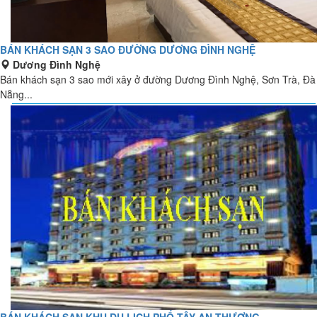
BÁN KHÁCH SẠN 3 SAO ĐƯỜNG DƯƠNG ĐÌNH NGHỆ
Dương Đình Nghệ
Bán khách sạn 3 sao mới xây ở đường Dương Đình Nghệ, Sơn Trà, Đà
Nẵng...
BÁN KHÁCH SẠN KHU DU LỊCH PHỐ TÂY AN THƯỢNG