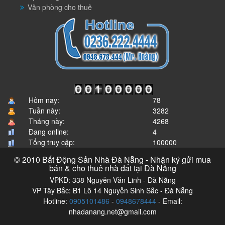
Văn phòng cho thuê
Hôm nay:
78
Tuần này:
3282
Tháng này:
4268
Đang online:
4
Tổng truy cập:
100000
© 2010 Bất Động Sản Nhà Đà Nẵng - Nhận ký gửi mua
bán & cho thuê nhà đất tại Đà Nẵng
VPKD: 338 Nguyễn Văn Linh - Đà Nẵng
VP Tây Bắc: B1 Lô 14 Nguyễn Sinh Sắc - Đà Nẵng
Hotline:
0905101486
-
0948678444
- Email:
nhadanang.net@gmail.com