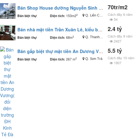
70tr/m2
Bán Shop House đường Nguyễn Sinh Sắc
Cách đây 6 năm
2
Bán biệt thự
Diện tích:
153m2
Q. Liên Chiểu
54
2.4 tỷ
Bán nhà mặt tiền Trần Xuân Lê, kiểu biệt thự mini 68m2
Cách đây 9 năm
2
Bán biệt thự
Diện tích:
68m
Q. Thanh Khê
2427
5.5 tỷ
Bán gấp biệt thự mặt tiền An Dương Vương( đối diện trường ĐH Kinh Tế Đà Nẵng)
Cách đây 10 năm
2
Bán biệt thự
Diện tích:
267 m
Q. Sơn Trà
1907