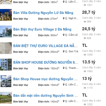
Cách đây 3 năm
2
Bán biệt thự
Diện tích:
180m
Q. Liên Chiểu
1001
28,7 tỷ
Bán Villa Đường Nguyễn Lữ Đà Nẵng
Cách đây 3 năm
2
Bán biệt thự
Diện tích:
270m
Q. Ngũ Hành Sơn
389
24,5 tỷ
Bán Biệt thự Euro Village 2 Đà Nẵng
Cách đây 3 năm
2
Bán biệt thự
Diện tích:
300m
Q. Cẩm Lệ
828
TL
BÁN BIỆT THỰ EURO VILLAGE ĐÀ NẴNG
Cách đây 5 năm
2
Bán biệt thự
Diện tích:
250m2
Q. Sơn Trà
1059
13.5 tỷ
BÁN SHOP HOUSE ĐƯỜNG NGUYỄN SINH SẮC
Cách đây 5 năm
2
Bán biệt thự
Diện tích:
152m2
Q. Thanh Khê
1063
13 tỷ
Bán Shop House trục đường Nguyễn Sinh Sắc
Cách đây 6 năm
2
Bán biệt thự
Diện tích:
154m2
Q. Liên Chiểu
1115
TL
Bán đất mặt tiền đường Nguyễn Sinh Sắc
Cách đây 6 năm
2
Bán biệt thự
Diện tích:
142m2
Q. Liên Chiểu
1202