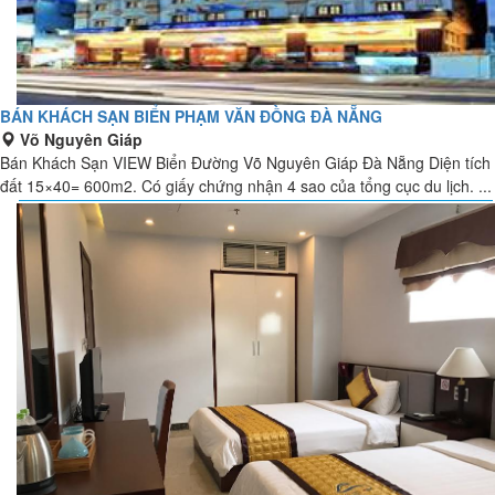
BÁN KHÁCH SẠN BIỂN PHẠM VĂN ĐỒNG ĐÀ NẴNG
Võ Nguyên Giáp
Bán Khách Sạn VIEW Biển Đường Võ Nguyên Giáp Đà Nẵng Diện tích
đất 15×40= 600m2. Có giấy chứng nhận 4 sao của tổng cục du lịch. ...