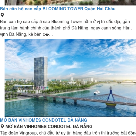
Bán căn hộ cao cấp BLOOMING TOWER Quận Hải Châu
Bán căn hộ cao cấp 5 sao Blooming Tower nằm ở vị trí đắc địa, gần
trung tâm hành chính của thành phố Đà Nẵng, ngay cạnh sông Hàn,
vịnh Đà Nẵng, kề bên c�...
MỞ BÁN VINHOMES CONDOTEL ĐÀ NẴNG
MỞ BÁN VINHOMES CONDOTEL ĐÀ NẴNG
Tập đoàn Vingroup, chủ đầu tư uy tín hàng đầu trên thị trường bất độn