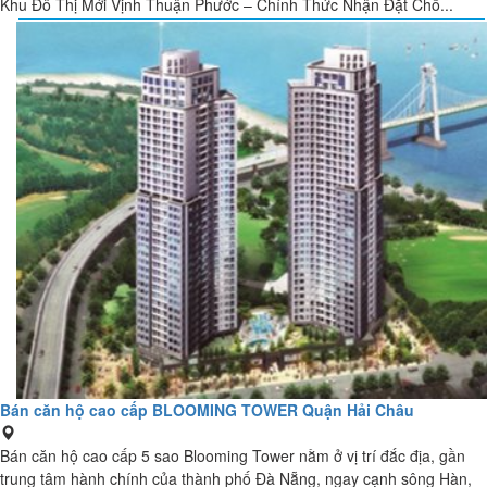
Khu Đô Thị Mới Vịnh Thuận Phước – Chính Thức Nhận Đặt Chỗ...
Bán căn hộ cao cấp BLOOMING TOWER Quận Hải Châu
Bán căn hộ cao cấp 5 sao Blooming Tower nằm ở vị trí đắc địa, gần
trung tâm hành chính của thành phố Đà Nẵng, ngay cạnh sông Hàn,