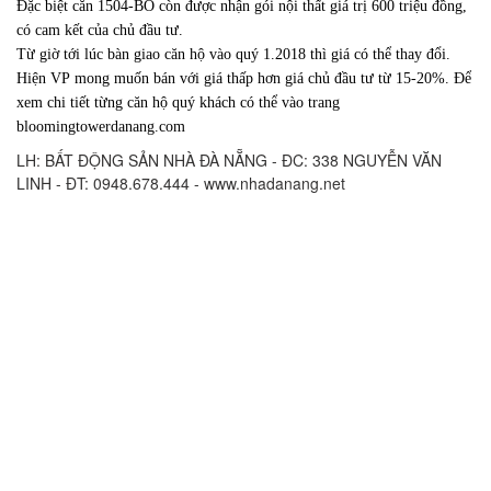
Đặc biệt căn 1504-BO còn được nhận gói nội thất giá trị 600 triệu đồng,
có cam kết của chủ đầu tư.
Từ giờ tới lúc bàn giao căn hộ vào quý 1.2018 thì giá có thể thay đổi.
Hiện VP mong muốn bán với giá thấp hơn giá chủ đầu tư từ 15-20%. Để
xem chi tiết từng căn hộ quý khách có thể vào trang
bloomingtowerdanang.com
LH: BẤT ĐỘNG SẢN NHÀ ĐÀ NẴNG - ĐC: 338 NGUYỄN VĂN
LINH - ĐT: 0948.678.444 - www.nhadanang.net