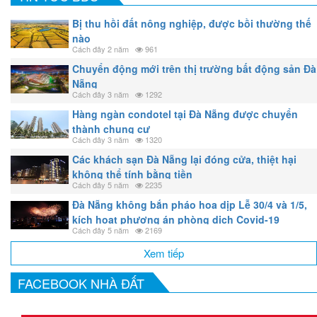
Bị thu hồi đất nông nghiệp, được bồi thường thế
nào
Cách đây 2 năm
961
Chuyển động mới trên thị trường bất động sản Đà
Nẵng
Cách đây 3 năm
1292
Hàng ngàn condotel tại Đà Nẵng được chuyển
thành chung cư
Cách đây 3 năm
1320
Các khách sạn Đà Nẵng lại đóng cửa, thiệt hại
không thể tính bằng tiền
Cách đây 5 năm
2235
Đà Nẵng không bắn pháo hoa dịp Lễ 30/4 và 1/5,
kích hoạt phương án phòng dịch Covid-19
Cách đây 5 năm
2169
Xem tiếp
FACEBOOK NHÀ ĐẤT