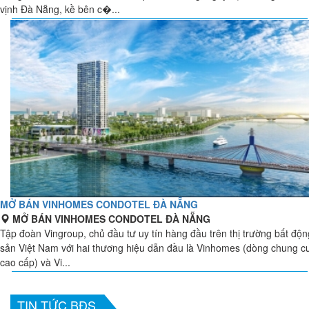
vịnh Đà Nẵng, kề bên c�...
MỞ BÁN VINHOMES CONDOTEL ĐÀ NẴNG
MỞ BÁN VINHOMES CONDOTEL ĐÀ NẴNG
Tập đoàn Vingroup, chủ đầu tư uy tín hàng đầu trên thị trường bất độn
sản Việt Nam với hai thương hiệu dẫn đầu là Vinhomes (dòng chung c
cao cấp) và Vi...
TIN TỨC BĐS