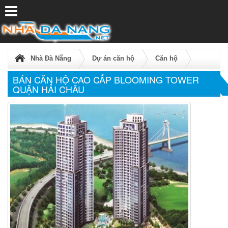
Nhà Đà Nẵng
Dự án căn hộ
Căn hộ
BÁN CĂN HỘ CAO CẤP BLOOMING TOWER
Mã tin:
938
QUẬN HẢI CHÂU