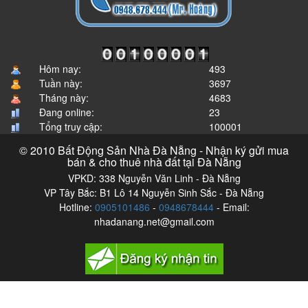
Hôm nay:
493
Tuần này:
3697
Tháng này:
4683
Đang online:
23
Tổng truy cập:
100001
© 2010 Bất Động Sản Nhà Đà Nẵng - Nhận ký gửi mua
bán & cho thuê nhà đất tại Đà Nẵng
VPKD: 338 Nguyễn Văn Linh - Đà Nẵng
VP Tây Bắc: B1 Lô 14 Nguyễn Sinh Sắc - Đà Nẵng
Hotline:
0905101486
-
0948678444
- Email:
nhadanang.net@gmail.com