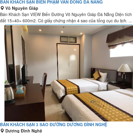
BÁN KHÁCH SẠN BIỂN PHẠM VĂN ĐỒNG ĐÀ NẴNG
Võ Nguyên Giáp
Bán Khách Sạn VIEW Biển Đường Võ Nguyên Giáp Đà Nẵng Diện tích
đất 15×40= 600m2. Có giấy chứng nhận 4 sao của tổng cục du lịch. ...
BÁN KHÁCH SẠN 3 SAO ĐƯỜNG DƯƠNG ĐÌNH NGHỆ
Dương Đình Nghệ