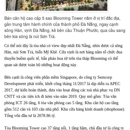
Bán căn hộ cao cấp 5 sao Blooming Tower nằm ở vị trí đắc địa,
gần trung tâm hành chính của thành phố Đà Nẵng, ngay cạnh
sông Hàn, vịnh Đà Nẵng, kề bên cầu Thuận Phước, qua cầu sang
bên kia sông là núi Sơn Trà.
Có thể nói đây là tòa nhà có view đẹp nhất Đà Nẵng, nhìn được cả sông
Hàn, núi Sơn Trà, biển Mỹ Khê. Cửa vịnh là nơi hàng năm tổ chức đua
thuyền buồm quốc tế, bắn pháo hoa từ trên tòa tháp Blooming có thể
quan sát được toàn bộ những hoạt động này.
Bên cạnh là công viên phần mềm Singapore, do công ty Semcorp
Development phát triển, khởi công tháng 11/2017 là dịp diễn ra APEC
2017, dự kiến hoàn thành, đưa vào hoạt động các toà nhà phục vụ DN
CNTT và các tiện ích đi kèm vào năm 2019. Quy mô gồm: Tòa văn
phòng ICT 26 tầng, 6 tòa văn phòng cao 5 tầng. Khu căn hộ cao tầng
gồm 512 căn và 103 căn nhà phố. Khu cửa hàng kinh doanh (shophouse).
Tổng vốn đầu tư là 2078.86 tỷ.
Tòa Blooming Tower cao 37 tầng nổi, 1 tầng hầm, chủ đầu tư là công ty