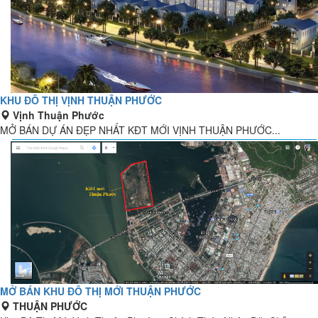
KHU ĐÔ THỊ VỊNH THUẬN PHƯỚC
Vịnh Thuận Phước
MỞ BÁN DỰ ÁN ĐẸP NHẤT KĐT MỚI VỊNH THUẬN PHƯỚC...
MỞ BÁN KHU ĐÔ THỊ MỚI THUẬN PHƯỚC
THUẬN PHƯỚC