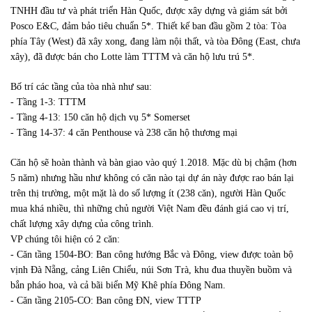
TNHH đầu tư và phát triển Hàn Quốc, được xây dựng và giám sát bởi
Posco E&C, đảm bảo tiêu chuẩn 5*. Thiết kế ban đầu gồm 2 tòa: Tòa
phía Tây (West) đã xây xong, đang làm nội thất, và tòa Đông (East, chưa
xây), đã được bán cho Lotte làm TTTM và căn hộ lưu trú 5*.
Bố trí các tầng của tòa nhà như sau:
- Tầng 1-3: TTTM
- Tầng 4-13: 150 căn hộ dịch vụ 5* Somerset
- Tầng 14-37: 4 căn Penthouse và 238 căn hộ thương mại
Căn hộ sẽ hoàn thành và bàn giao vào quý 1.2018. Mặc dù bị chậm (hơn
5 năm) nhưng hầu như không có căn nào tại dự án này được rao bán lại
trên thị trường, một mặt là do số lượng ít (238 căn), người Hàn Quốc
mua khá nhiều, thì những chủ người Việt Nam đều đánh giá cao vị trí,
chất lượng xây dựng của công trình.
VP chúng tôi hiện có 2 căn:
- Căn tầng 1504-BO: Ban công hướng Bắc và Đông, view được toàn bộ
vịnh Đà Nẵng, cảng Liên Chiểu, núi Sơn Trà, khu đua thuyền buồm và
bắn pháo hoa, và cả bãi biển Mỹ Khê phía Đông Nam.
- Căn tầng 2105-CO: Ban công ĐN, view TTTP