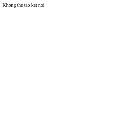
Khong the tao ket noi