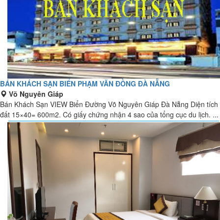
BÁN KHÁCH SẠN BIỂN PHẠM VĂN ĐỒNG ĐÀ NẴNG
Võ Nguyên Giáp
Bán Khách Sạn VIEW Biển Đường Võ Nguyên Giáp Đà Nẵng Diện tích
đất 15×40= 600m2. Có giấy chứng nhận 4 sao của tổng cục du lịch. ...