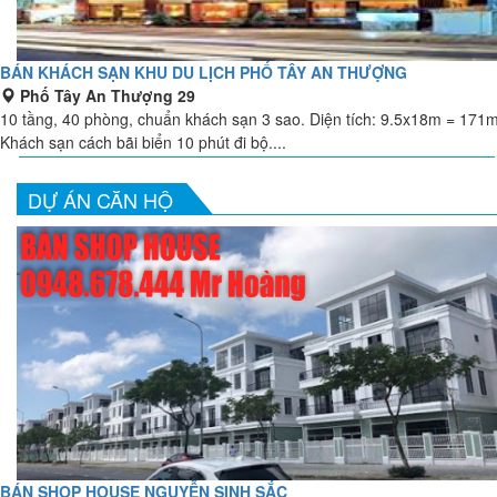
BÁN KHÁCH SẠN KHU DU LỊCH PHỐ TÂY AN THƯỢNG
Phố Tây An Thượng 29
10 tầng, 40 phòng, chuẩn khách sạn 3 sao. Diện tích: 9.5x18m = 171
Khách sạn cách bãi biển 10 phút đi bộ....
DỰ ÁN CĂN HỘ
BÁN SHOP HOUSE NGUYỄN SINH SẮC