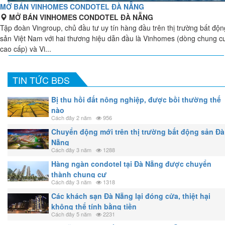
MỞ BÁN VINHOMES CONDOTEL ĐÀ NẴNG
MỞ BÁN VINHOMES CONDOTEL ĐÀ NẴNG
Tập đoàn Vingroup, chủ đầu tư uy tín hàng đầu trên thị trường bất độn
sản Việt Nam với hai thương hiệu dẫn đầu là Vinhomes (dòng chung c
cao cấp) và Vi...
TIN TỨC BĐS
Bị thu hồi đất nông nghiệp, được bồi thường thế
nào
Cách đây 2 năm
956
Chuyển động mới trên thị trường bất động sản Đà
Nẵng
Cách đây 3 năm
1288
Hàng ngàn condotel tại Đà Nẵng được chuyển
thành chung cư
Cách đây 3 năm
1318
Các khách sạn Đà Nẵng lại đóng cửa, thiệt hại
không thể tính bằng tiền
Cách đây 5 năm
2231