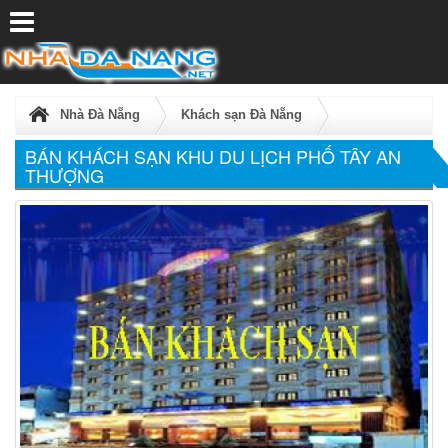
Nhà Đà Nẵng
Khách sạn Đà Nẵng
BÁN KHÁCH SẠN KHU DU LỊCH PHỐ TÂY AN
Khách Sạn Ven BIển
Mã tin:
586
THƯỢNG