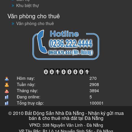
Khu biệt thự
Văn phòng cho thuê
Văn phòng cho thuê
Hôm nay:
270
Tuần này:
2908
Tháng này:
3894
Đang online:
5
Tổng truy cập:
100001
© 2010 Bất Động Sản Nhà Đà Nẵng - Nhận ký gửi mua
bán & cho thuê nhà đất tại Đà Nẵng
VPKD: 338 Nguyễn Văn Linh - Đà Nẵng
VP Tây Bắc: B1 Lô 14 Nguyễn Sinh Sắc - Đà Nẵng