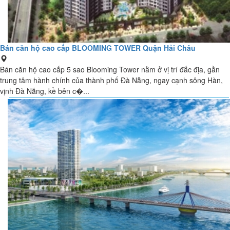
Bán căn hộ cao cấp BLOOMING TOWER Quận Hải Châu
Bán căn hộ cao cấp 5 sao Blooming Tower nằm ở vị trí đắc địa, gần
trung tâm hành chính của thành phố Đà Nẵng, ngay cạnh sông Hàn,
vịnh Đà Nẵng, kề bên c�...