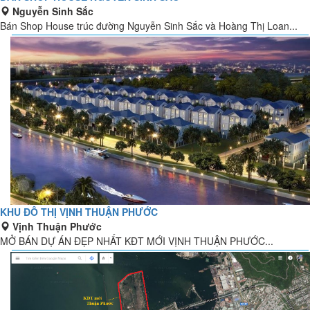
Nguyễn Sinh Sắc
Bán Shop House trúc đường Nguyễn Sinh Sắc và Hoàng Thị Loan...
KHU ĐÔ THỊ VỊNH THUẬN PHƯỚC
Vịnh Thuận Phước
MỞ BÁN DỰ ÁN ĐẸP NHẤT KĐT MỚI VỊNH THUẬN PHƯỚC...